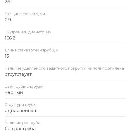
26
Толщина стенки e, мм
6.9
Внутренний диаметр, мм
166.2
Длина стандартной трубы, м
13
Наличие удаляемого защитного покрытия из полипропилена
отсутствует
Цвет трубы снаружи
черный
Структура трубы
однослойная
Наличие раструба
без раструба