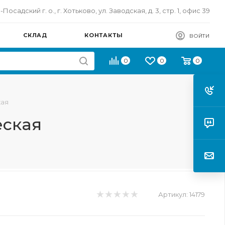
осадский г. о., г. Хотьково, ул. Заводская, д. 3, стр. 1, офис 39
СКЛАД
КОНТАКТЫ
ВОЙТИ
0
0
0
кая
еская
Артикул:
14179