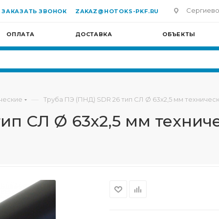
Сергиево-П
ЗАКАЗАТЬ ЗВОНОК
ZAKAZ@HOTOKS-PKF.RU
ОПЛАТА
ДОСТАВКА
ОБЪЕКТЫ
—
ческие
Труба ПЭ (ПНД) SDR 26 тип СЛ Ø 63х2,5 мм техничес
тип СЛ Ø 63х2,5 мм технич