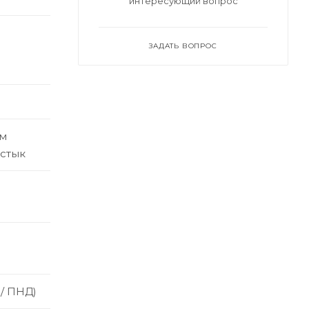
интересующий вопрос
ЗАДАТЬ ВОПРОС
ым
встык
 / ПНД)