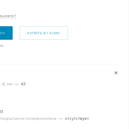
дешевле?
ИНУ
КУПИТЬ В 1 КЛИК
но
 d), мм
—
63
13
 покрытия из полипропилена
—
отсутствует