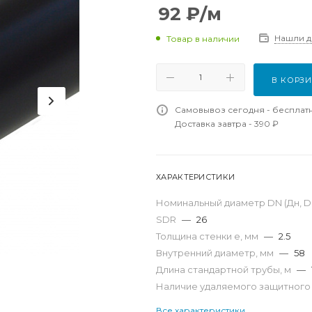
92
₽
/м
Нашли 
Товар в наличии
В КОРЗ
Самовывоз сегодня - бесплат
Доставка завтра - 390 ₽
ХАРАКТЕРИСТИКИ
Номинальный диаметр DN (Дн, D,
SDR
—
26
Толщина стенки e, мм
—
2.5
Внутренний диаметр, мм
—
58
Длина стандартной трубы, м
—
Наличие удаляемого защитного
Все характеристики