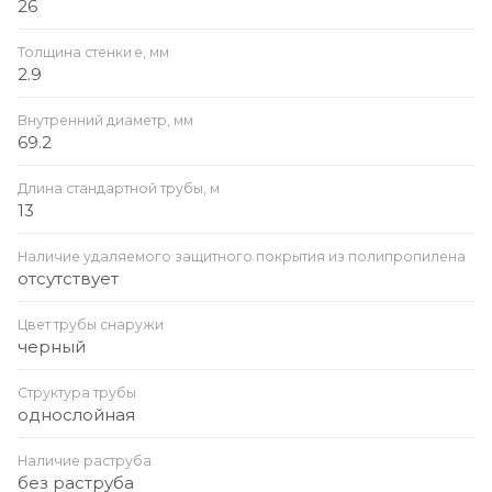
26
Толщина стенки e, мм
2.9
Внутренний диаметр, мм
69.2
Длина стандартной трубы, м
13
Наличие удаляемого защитного покрытия из полипропилена
отсутствует
Цвет трубы снаружи
черный
Структура трубы
однослойная
Наличие раструба
без раструба