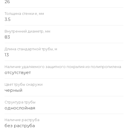
26
Толщина стенки e, мм
3.5
Внутренний диаметр, мм
83
Длина стандартной трубы, м
13
Наличие удаляемого защитного покрытия из полипропилена
отсутствует
Цвет трубы снаружи
черный
Структура трубы
однослойная
Наличие раструба
без раструба