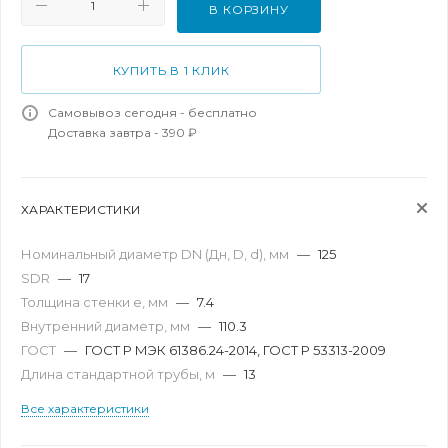
В КОРЗИНУ
КУПИТЬ В 1 КЛИК
Самовывоз сегодня - бесплатно
Доставка завтра - 390 ₽
ХАРАКТЕРИСТИКИ
Номинальный диаметр DN (Дн, D, d), мм
—
125
SDR
—
17
Толщина стенки e, мм
—
7.4
Внутренний диаметр, мм
—
110.3
ГОСТ
—
ГОСТ Р МЭК 61386.24-2014, ГОСТ Р 53313-2009
Длина стандартной трубы, м
—
13
Все характеристики