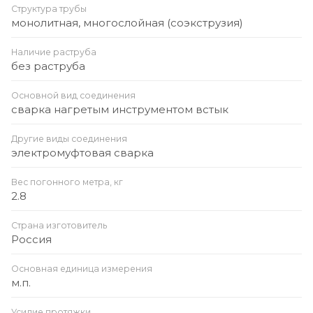
Структура трубы
монолитная, многослойная (соэкструзия)
Наличие раструба
без раструба
Основной вид соединения
сварка нагретым инструментом встык
Другие виды соединения
электромуфтовая сварка
Вес погонного метра, кг
2.8
Страна изготовитель
Россия
Основная единица измерения
м.п.
Усилие протяжки