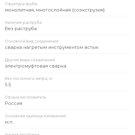
Структура трубы
монолитная, многослойная (соэкструзия)
Наличие раструба
без раструба
Основной вид соединения
сварка нагретым инструментом встык
Другие виды соединения
электромуфтовая сварка
Вес погонного метра, кг
5.5
Страна изготовитель
Россия
Основная единица измерения
м.п.
Усилие протяжки