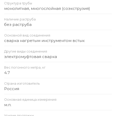
Структура трубы
монолитная, многослойная (соэкструзия)
Наличие раструба
без раструба
Основной вид соединения
сварка нагретым инструментом встык
Другие виды соединения
электромуфтовая сварка
Вес погонного метра, кг
4.7
Страна изготовитель
Россия
Основная единица измерения
м.п.
Усилие протяжки