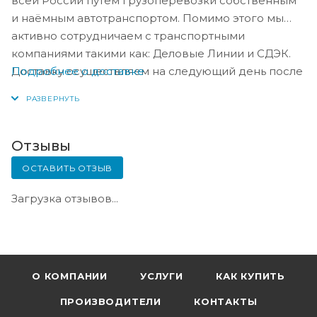
всей России путём грузоперевозки собственным
и наёмным автотранспортом. Помимо этого мы
активно сотрудничаем с транспортными
компаниями такими как: Деловые Линии и СДЭК.
Подробнее о доставке
Доставку осуществляем на следующий день после
оплаты, либо по согласованию с менеджером в
день оплаты.
Отзывы
ОСТАВИТЬ ОТЗЫВ
Загрузка отзывов...
О КОМПАНИИ
УСЛУГИ
КАК КУПИТЬ
ПРОИЗВОДИТЕЛИ
КОНТАКТЫ