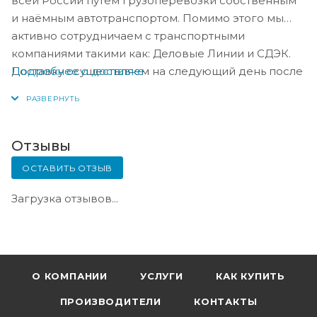
всей России путём грузоперевозки собственным
и наёмным автотранспортом. Помимо этого мы
активно сотрудничаем с транспортными
компаниями такими как: Деловые Линии и СДЭК.
Подробнее о доставке
Доставку осуществляем на следующий день после
оплаты, либо по согласованию с менеджером в
день оплаты.
Отзывы
ОСТАВИТЬ ОТЗЫВ
Загрузка отзывов...
О КОМПАНИИ
УСЛУГИ
КАК КУПИТЬ
ПРОИЗВОДИТЕЛИ
КОНТАКТЫ