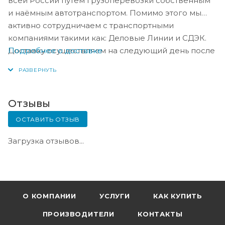
всей России путём грузоперевозки собственным
и наёмным автотранспортом. Помимо этого мы
активно сотрудничаем с транспортными
компаниями такими как: Деловые Линии и СДЭК.
Подробнее о доставке
Доставку осуществляем на следующий день после
оплаты, либо по согласованию с менеджером в
день оплаты.
Отзывы
ОСТАВИТЬ ОТЗЫВ
Загрузка отзывов...
О КОМПАНИИ
УСЛУГИ
КАК КУПИТЬ
ПРОИЗВОДИТЕЛИ
КОНТАКТЫ