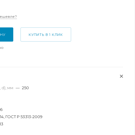
дешевле?
ИНУ
КУПИТЬ В 1 КЛИК
но
 d), мм
—
250
.6
14, ГОСТ Р 53313-2009
13