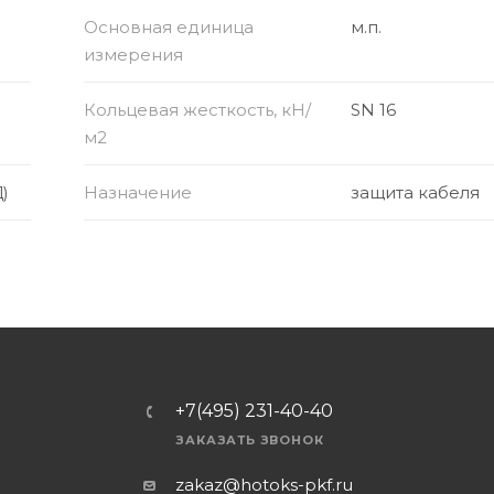
Основная единица
м.п.
измерения
Кольцевая жесткость, кН/
SN 16
м2
)
Назначение
защита кабеля
+7(495) 231-40-40
ЗАКАЗАТЬ ЗВОНОК
zakaz@hotoks-pkf.ru