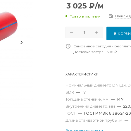
3 025
₽
/м
Нашли 
Товар в наличии
В КОРЗ
Самовывоз сегодня - бесплат
Доставка завтра - 390 ₽
ХАРАКТЕРИСТИКИ
Номинальный диаметр DN (Дн, D,
SDR
—
17
Толщина стенки e, мм
—
14.7
Внутренний диаметр, мм
—
220
ГОСТ
—
ГОСТ Р МЭК 61386.24-20
Длина стандартной трубы, м
—
Все характеристики