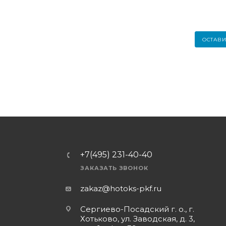
ОСТАВИ
+7(495) 231-40-40
ЗАКАЗАТЬ ЗВОНОК
zakaz@hotoks-pkf.ru
Сергиево-Посадский г. о., г.
Хотьково, ул. Заводская, д. 3,