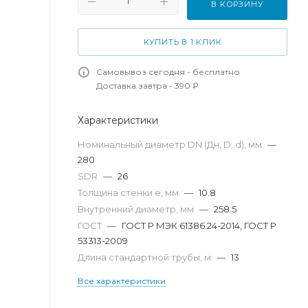
В КОРЗИНУ
КУПИТЬ В 1 КЛИК
Самовывоз сегодня - бесплатно
Доставка завтра - 390 ₽
Характеристики
Номинальный диаметр DN (Дн, D, d), мм
—
280
SDR
—
26
Толщина стенки e, мм
—
10.8
Внутренний диаметр, мм
—
258.5
ГОСТ
—
ГОСТ Р МЭК 61386.24-2014, ГОСТ Р
53313-2009
Длина стандартной трубы, м
—
13
Все характеристики