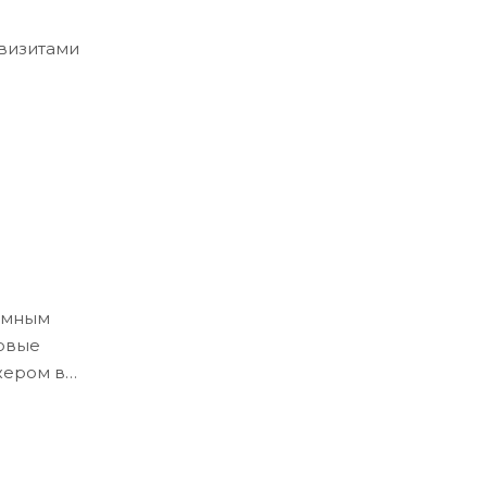
квизитами
ёмным
ловые
жером в