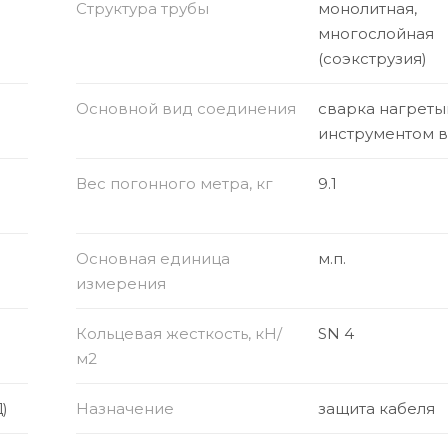
Структура трубы
монолитная,
многослойная
(соэкструзия)
Основной вид соединения
сварка нагрет
инструментом 
Вес погонного метра, кг
9.1
Основная единица
м.п.
измерения
Кольцевая жесткость, кН/
SN 4
м2
)
Назначение
защита кабеля