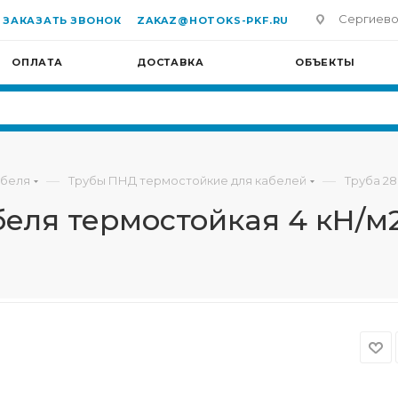
Сергиево-П
ЗАКАЗАТЬ ЗВОНОК
ZAKAZ@HOTOKS-PKF.RU
ОПЛАТА
ДОСТАВКА
ОБЪЕКТЫ
—
—
абеля
Трубы ПНД термостойкие для кабелей
Труба 28
абеля термостойкая 4 кН/м