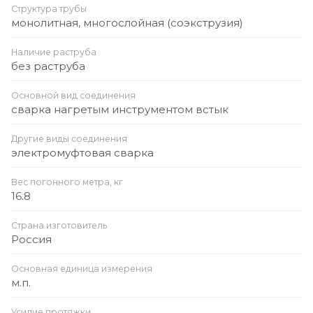
Структура трубы
монолитная, многослойная (соэкструзия)
Наличие раструба
без раструба
Основной вид соединения
сварка нагретым инструментом встык
Другие виды соединения
электромуфтовая сварка
Вес погонного метра, кг
16.8
Страна изготовитель
Россия
Основная единица измерения
м.п.
Усилие протяжки