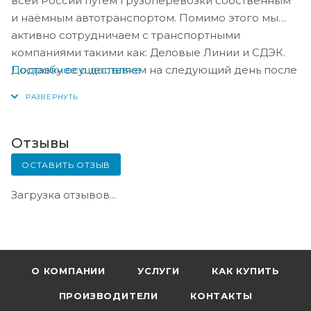
всей России путём грузоперевозки собственным
и наёмным автотранспортом. Помимо этого мы
активно сотрудничаем с транспортными
компаниями такими как: Деловые Линии и СДЭК.
Подробнее о доставке
Доставку осуществляем на следующий день после
оплаты, либо по согласованию с менеджером в
день оплаты.
Отзывы
ОСТАВИТЬ ОТЗЫВ
Загрузка отзывов...
О КОМПАНИИ
УСЛУГИ
КАК КУПИТЬ
ПРОИЗВОДИТЕЛИ
КОНТАКТЫ