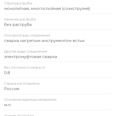
Структура трубы
монолитная, многослойная (соэкструзия)
Наличие раструба
без раструба
Основной вид соединения
сварка нагретым инструментом встык
Другие виды соединения
электромуфтовая сварка
Вес погонного метра, кг
0.8
Страна изготовитель
Россия
Основная единица измерения
м.п.
Усилие протяжки