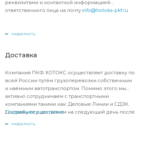
реквизитами и контактной информацией
ответственного лица на почту
info@hotoks-pkf.ru
Доставка
Компания ПКФ ХОТОКС осуществляет доставку по
всей России путём грузоперевозки собственным
и наёмным автотранспортом. Помимо этого мы
активно сотрудничаем с транспортными
компаниями такими как: Деловые Линии и СДЭК.
Подробнее о доставке
Доставку осуществляем на следующий день после
оплаты, либо по согласованию с менеджером в
день оплаты.