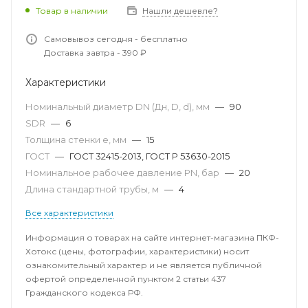
Товар в наличии
Нашли дешевле?
Самовывоз сегодня - бесплатно
Доставка завтра - 390 ₽
Характеристики
Номинальный диаметр DN (Дн, D, d), мм
—
90
SDR
—
6
Толщина стенки e, мм
—
15
ГОСТ
—
ГОСТ 32415-2013, ГОСТ Р 53630-2015
Номинальное рабочее давление PN, бар
—
20
Длина стандартной трубы, м
—
4
Все характеристики
Информация о товарах на сайте интернет-магазина ПКФ-
Хотокс (цены, фотографии, характеристики) носит
ознакомительный характер и не является публичной
офертой определенной пунктом 2 статьи 437
Гражданского кодекса РФ.