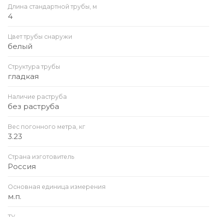
Длина стандартной трубы, м
4
Цвет трубы снаружи
белый
Структура трубы
гладкая
Наличие раструба
без раструба
Вес погонного метра, кг
3.23
Страна изготовитель
Россия
Основная единица измерения
м.п.
ТУ