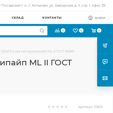
осадский г. о., г. Хотьково, ул. Заводская, д. 3, стр. 1, офис 39
СКЛАД
КОНТАКТЫ
ВОЙТИ
0
0
0
 225х13,4 мм тип мультипайп ML II ГОСТ 18599
типайп ML II ГОСТ
Артикул:
13853