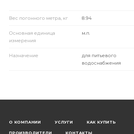
Вес погонного метра, кг
8.94
Основная единица
м.п.
измерения
Назначение
для питьевого
водоснабжения
О КОМПАНИИ
УСЛУГИ
КАК КУПИТЬ
ПРОИЗВОДИТЕЛИ
КОНТАКТЫ