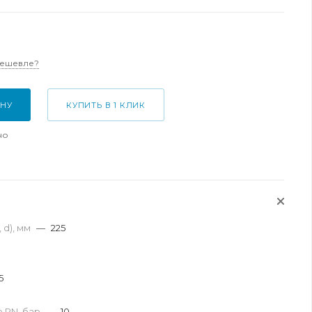
дешевле?
ИНУ
КУПИТЬ В 1 КЛИК
но
 d), мм
—
225
5
 PN, бар
—
10