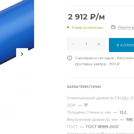
2 912
₽
/м
Нашли 
Товар в наличии
В КОРЗ
Самовывоз сегодня - бесплат
Доставка завтра - 390 ₽
ХАРАКТЕРИСТИКИ
Номинальный диаметр DN (Дн, D,
SDR
—
17
Толщина стенки e, мм
—
13.2
Внутренний диаметр, мм
—
198.
ГОСТ
—
ГОСТ 18599-2001
Номинальное рабочее давление