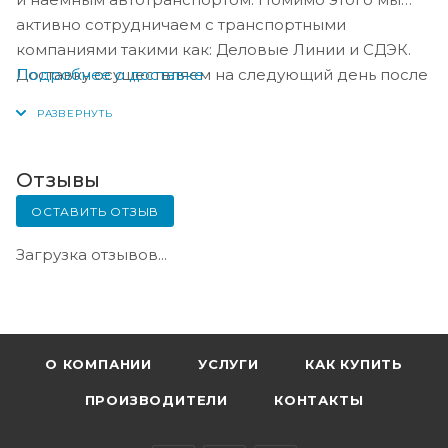
активно сотрудничаем с транспортными
компаниями такими как: Деловые Линии и СДЭК.
Подробнее о доставке
Доставку осуществляем на следующий день после
оплаты, либо по согласованию с менеджером в
день оплаты.
Отзывы
ОСТАВИТЬ ОТЗЫВ
Загрузка отзывов...
О КОМПАНИИ
УСЛУГИ
КАК КУПИТЬ
ПРОИЗВОДИТЕЛИ
КОНТАКТЫ