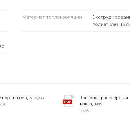
Материал теплоизоляции
Экструдирован
полиэтилен (ВУ
яр
спорт на продукцию
Товарно-транспортная
накладная
 мб
3 мб