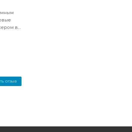
ёмным
ловые
жером в
ТЬ ОТЗЫВ