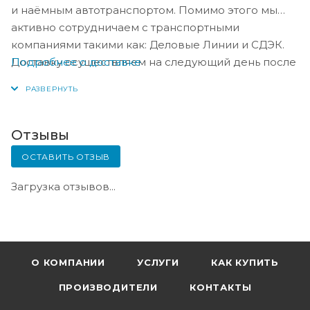
и наёмным автотранспортом. Помимо этого мы
активно сотрудничаем с транспортными
компаниями такими как: Деловые Линии и СДЭК.
Подробнее о доставке
Доставку осуществляем на следующий день после
оплаты, либо по согласованию с менеджером в
день оплаты.
Отзывы
ОСТАВИТЬ ОТЗЫВ
Загрузка отзывов...
О КОМПАНИИ
УСЛУГИ
КАК КУПИТЬ
ПРОИЗВОДИТЕЛИ
КОНТАКТЫ