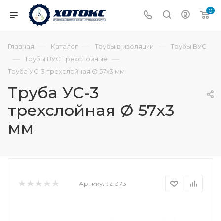
0
—
—
—
Главная
Каталог
Трубы в изоляции
Трубы ВУС
—
—
Трубы ВУС трехслойные
Труба УС-3 трехслойная Ø 57х3 мм
Труба УС-3
трехслойная Ø 57х3
мм
Артикул:
21373