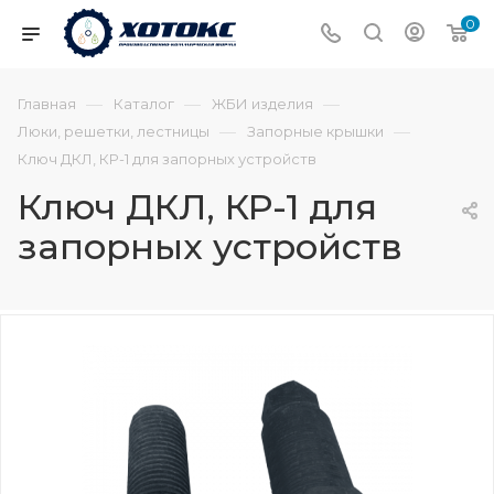
0
—
—
—
Главная
Каталог
ЖБИ изделия
—
—
Люки, решетки, лестницы
Запорные крышки
Ключ ДКЛ, КР-1 для запорных устройств
Ключ ДКЛ, КР-1 для
запорных устройств