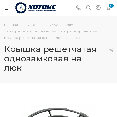
0
—
—
—
Главная
Каталог
ЖБИ изделия
—
—
Люки, решетки, лестницы
Запорные крышки
Крышка решетчатая однозамковая на люк
Крышка решетчатая
однозамковая на
люк