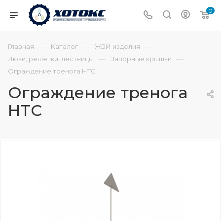
0
—
—
—
Главная
Каталог
ЖБИ изделия
—
—
Люки, решетки, лестницы
Запорные крышки
Ограждение тренога НТС
Ограждение тренога
НТС