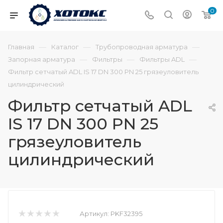
0
—
—
—
Главная
Каталог
Трубопроводная арматура
—
—
—
Запорная арматура
Фильтры
Фильтры ADL
Фильтр сетчатый ADL IS 17 DN 300 PN 25 грязеуловитель
цилиндрический
Фильтр сетчатый ADL
IS 17 DN 300 PN 25
грязеуловитель
цилиндрический
Артикул:
PKF32395