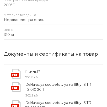
Макс. рабочая температура
200°С
Материал вкладыша
Нержавеющая сталь
Вес, кг
310 кг
Документы и сертификаты на товар
filter-is17
754,8 кб
Deklaraciya sootvetstviya na filtry IS TR
TS 010 2011
362,3 кб
Deklaraciya sootvetstviya na filtry IS TR