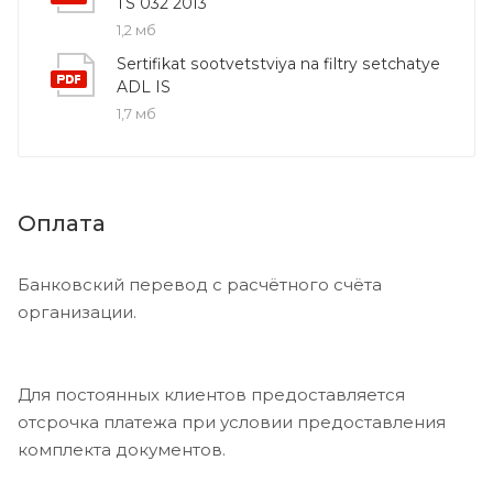
TS 032 2013
1,2 мб
Sertifikat sootvetstviya na filtry setchatye
ADL IS
1,7 мб
Оплата
Банковский перевод с расчётного счёта
организации.
Для постоянных клиентов предоставляется
отсрочка платежа при условии предоставления
комплекта документов.