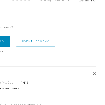
Benarmo
Артикул:
PKF32125
дешевле?
ИНУ
КУПИТЬ В 1 КЛИК
но
 PN, бар
—
PN 16
ющая сталь