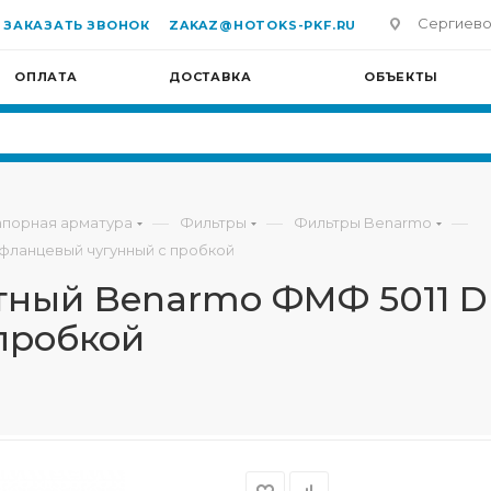
Сергиево-П
ЗАКАЗАТЬ ЗВОНОК
ZAKAZ@HOTOKS-PKF.RU
ОПЛАТА
ДОСТАВКА
ОБЪЕКТЫ
—
—
—
апорная арматура
Фильтры
Фильтры Benarmo
 фланцевый чугунный с пробкой
тный Benarmo ФМФ 5011 DN
пробкой