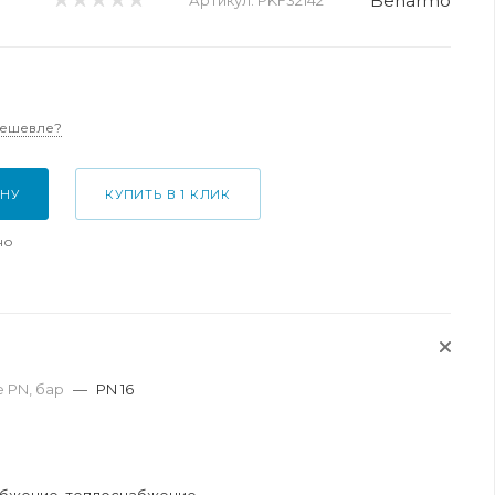
Benarmo
Артикул:
PKF32142
дешевле?
ИНУ
КУПИТЬ В 1 КЛИК
но
 PN, бар
—
PN 16