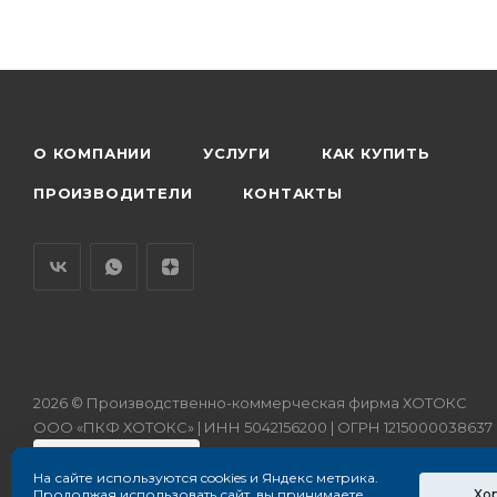
О КОМПАНИИ
УСЛУГИ
КАК КУПИТЬ
ПРОИЗВОДИТЕЛИ
КОНТАКТЫ
2026 © Производственно-коммерческая фирма ХОТОКС
ООО «ПКФ ХОТОКС» | ИНН 5042156200 | ОГРН 1215000038637
На сайте используются cookies и Яндекс метрика.
Хо
Продолжая использовать сайт, вы принимаете