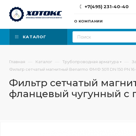
+7(495) 231-40-40
О КОМПАНИИ
КАТАЛОГ
—
—
—
Главная
Каталог
Трубопроводная арматура
З
Фильтр сетчатый магнитный Benarmo ФМФ 5011 DN 150 PN 16
Фильтр сетчатый магни
фланцевый чугунный с 