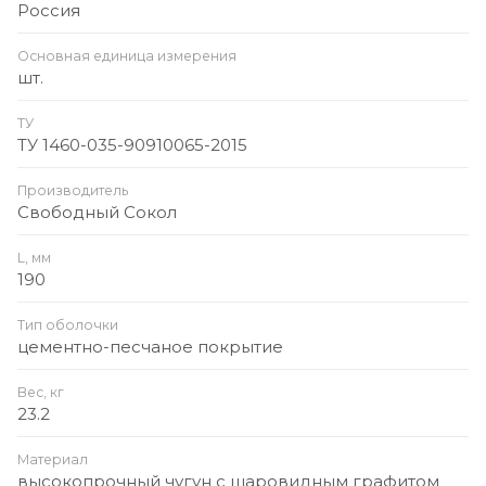
Россия
Основная единица измерения
шт.
ТУ
ТУ 1460-035-90910065-2015
Производитель
Свободный Сокол
L, мм
190
Тип оболочки
цементно-песчаное покрытие
Вес, кг
23.2
Материал
высокопрочный чугун с шаровидным графитом