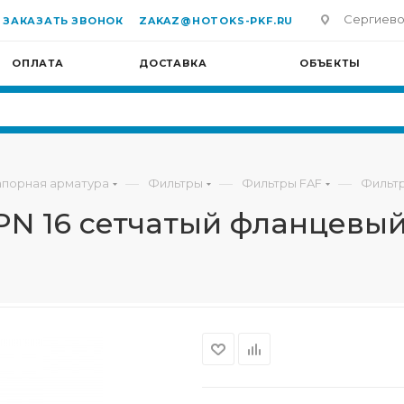
Сергиево-П
ЗАКАЗАТЬ ЗВОНОК
ZAKAZ@HOTOKS-PKF.RU
ОПЛАТА
ДОСТАВКА
ОБЪЕКТЫ
—
—
—
апорная арматура
Фильтры
Фильтры FAF
Фильтр
PN 16 сетчатый фланцевы