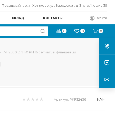
осадский г. о., г. Хотьково, ул. Заводская, д. 3, стр. 1, офис 39
СКЛАД
КОНТАКТЫ
ВОЙТИ
0
0
0
 FAF 2500 DN 40 PN 16 сетчатый фланцевый
й
FAF
Артикул:
PKF32456