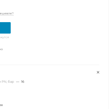
дешевле?
жутся
но
 PN, бар
—
16
ия