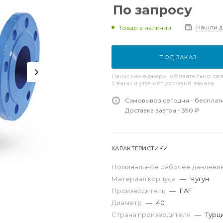
По запросу
Нашли 
Товар в наличии
ПОД ЗАКАЗ
Наши менеджеры обязательно свя
с вами и уточнят условия заказа
Самовывоз сегодня - бесплат
Доставка завтра - 390 ₽
ХАРАКТЕРИСТИКИ
Номинальное рабочее давление
Материал корпуса
—
Чугун
Производитель
—
FAF
Диаметр
—
40
Страна производителя
—
Турц