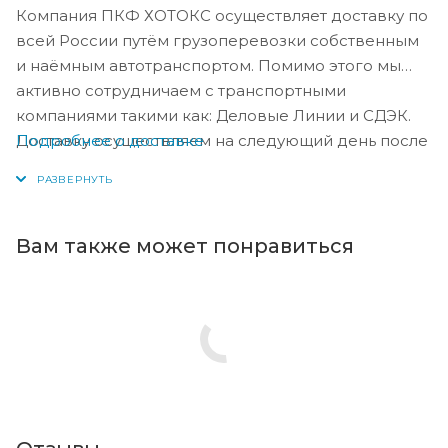
Компания ПКФ ХОТОКС осуществляет доставку по
всей России путём грузоперевозки собственным
и наёмным автотранспортом. Помимо этого мы
активно сотрудничаем с транспортными
компаниями такими как: Деловые Линии и СДЭК.
Подробнее о доставке
Доставку осуществляем на следующий день после
оплаты, либо по согласованию с менеджером в
день оплаты.
Вам также может понравиться