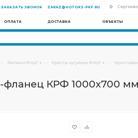
Сергиево-П
ЗАКАЗАТЬ ЗВОНОК
ZAKAZ@HOTOKS-PKF.RU
ОПЛАТА
ДОСТАВКА
ОБЪЕКТЫ
—
—
—
Фитинги ВЧШГ
Кресты чугунные ВЧШГ
Крестовин
б-фланец КРФ 1000х700 м