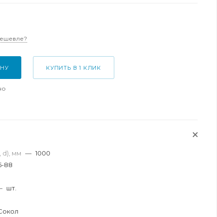
дешевле?
ИНУ
КУПИТЬ В 1 КЛИК
но
 d), мм
—
1000
5-88
я
—
шт.
Сокол