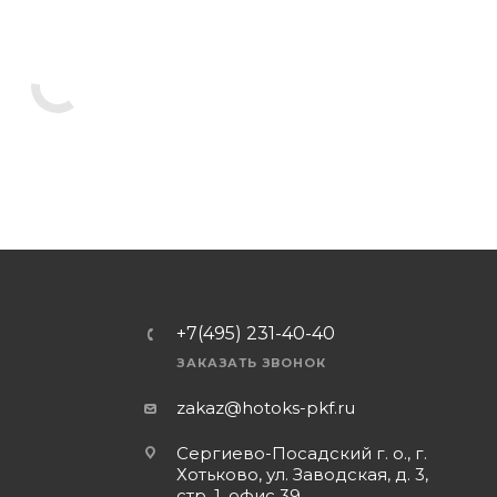
+7(495) 231-40-40
ЗАКАЗАТЬ ЗВОНОК
zakaz@hotoks-pkf.ru
Сергиево-Посадский г. о., г.
Хотьково, ул. Заводская, д. 3,
стр. 1, офис 39