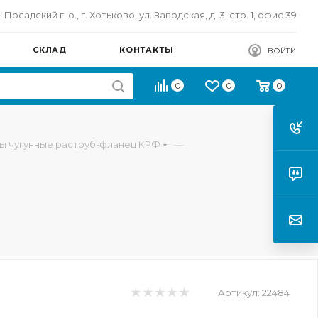
осадский г. о., г. Хотьково, ул. Заводская, д. 3, стр. 1, офис 39
СКЛАД
КОНТАКТЫ
ВОЙТИ
0
0
0
—
ы чугунные раструб-фланец КРФ
м
Артикул:
22484