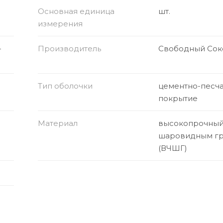
Основная единица
шт.
измерения
-
Производитель
Свободный Сок
Тип оболочки
цементно-песч
покрытие
Материал
высокопрочный 
шаровидным г
(ВЧШГ)