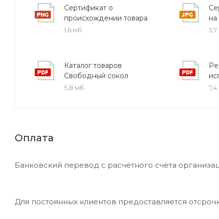
Сертификат о
Се
деталей оптимальным выбором как для новых, так
происхождении товара
на
1,6 мб
5,7
Компания
ПКФ Хотокс
предлагает чугунные крест
условий, сроков и стоимости заказа, а также по 
надежное решение для вашего проекта!
Каталог товаров
Ре
Свободный сокол
ис
5,8 мб
7,4
Оплата
Банковский перевод с расчётного счёта организац
Для постоянных клиентов предоставляется отсроч