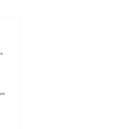
 —
ия
ия
ки
срок
ных