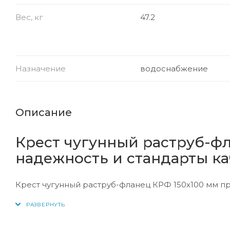
Вес, кг
47.2
Назначение
водоснабжение
Описание
Крест чугунный раструб-ф
надежность и стандарты ка
Крест чугунный раструб-фланец КРФ 150х100 мм пр
разными диаметрами, обеспечивая герметичность 
канализации. Продукция производится в строгом со
установленным требованиям безопасности и долго