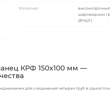
Материал
высокопрочный 
шаровидным г
(ВЧШГ)
ланец КРФ 150х100 мм —
чества
едназначен для соединения четырех труб в одной точ
и прочность в системах водоснабжения, отопления и
ответствии с ГОСТ и ТУ, что гарантирует соответствие
вечности.