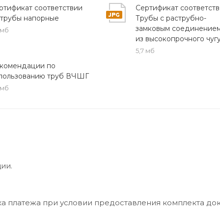
ртификат соответствии
Сертификат соответств
 и для ремонтируемых трубопроводных систем.
 трубы напорные
Трубы с раструбно-
замковым соединением
 мб
ы КРФ с полным комплектом документов. Для уточнени
из высокопрочного чуг
вопросам доставки обратитесь к нашим специалистам — 
5,7 мб
комендации по
пользованию труб ВЧШГ
 мб
ии.
ка платежа при условии предоставления комплекта до