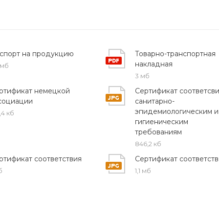
в инженерных коммуникациях, где требуется развилка
долговременная эксплуатация. Материал изготовления
воздействиям и механическим нагрузкам.
спорт на продукцию
Товарно-транспортная
накладная
 мб
3 мб
ртификат немецкой
Сертификат соответсв
социации
санитарно-
эпидемиологическим и
,4 кб
гигиеническим
ячего водоснабжения, канализация, отопление
требованиям
846,2 кб
ртификат соответствия
Сертификат соответств
сертификатов
б
1,1 мб
льного оборудования и отличается простотой установ
м. Надежная конструкция подразумевает длительный 
ерсальность применения делает этот тип соединитель