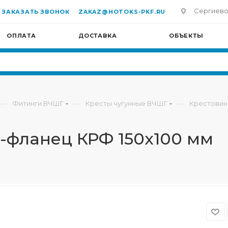
Сергиево-П
ЗАКАЗАТЬ ЗВОНОК
ZAKAZ@HOTOKS-PKF.RU
ОПЛАТА
ДОСТАВКА
ОБЪЕКТЫ
—
—
—
Фитинги ВЧШГ
Кресты чугунные ВЧШГ
Крестовин
б-фланец КРФ 150х100 мм