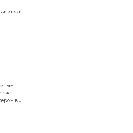
квизитами
ёмным
ловые
жером в