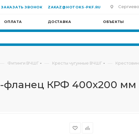
Сергиево-П
ЗАКАЗАТЬ ЗВОНОК
ZAKAZ@HOTOKS-PKF.RU
ОПЛАТА
ДОСТАВКА
ОБЪЕКТЫ
—
—
—
Фитинги ВЧШГ
Кресты чугунные ВЧШГ
Крестовин
б-фланец КРФ 400х200 мм