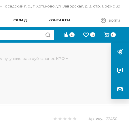
осадский г. о., г. Хотьково, ул. Заводская, д. 3, стр. 1, офис 39
СКЛАД
КОНТАКТЫ
ВОЙТИ
0
0
0
—
ы чугунные раструб-фланец КРФ
Артикул:
22430