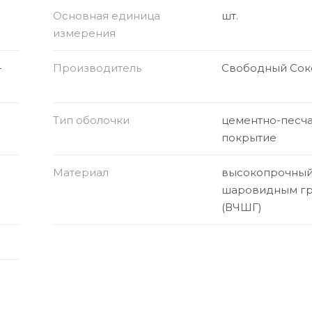
Основная единица
шт.
измерения
-
Производитель
Свободный Сок
Тип оболочки
цементно-песч
покрытие
Материал
высокопрочный 
шаровидным г
(ВЧШГ)