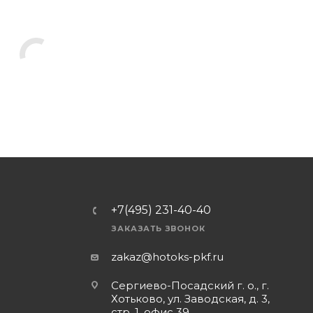
+7(495) 231-40-40
ЗАКАЗАТЬ ЗВОНОК
zakaz@hotoks-pkf.ru
Сергиево-Посадский г. о., г.
Хотьково, ул. Заводская, д. 3,
стр. 1, офис 39