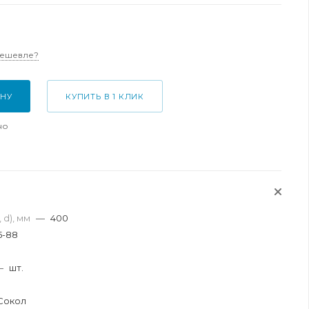
дешевле?
ИНУ
КУПИТЬ В 1 КЛИК
но
 d), мм
—
400
5-88
я
—
шт.
Сокол