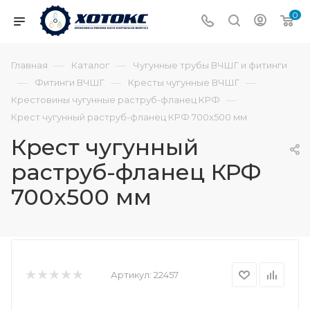
0
—
—
Главная
Каталог
Чугунные трубы ВЧШГ и фитинги
—
—
—
Фитинги ВЧШГ
Кресты чугунные ВЧШГ
—
Крестовины чугунные раструб-фланец КРФ
Крест чугунный раструб-фланец КРФ 700х500 мм
Крест чугунный
раструб-фланец КРФ
700х500 мм
Артикул:
22457