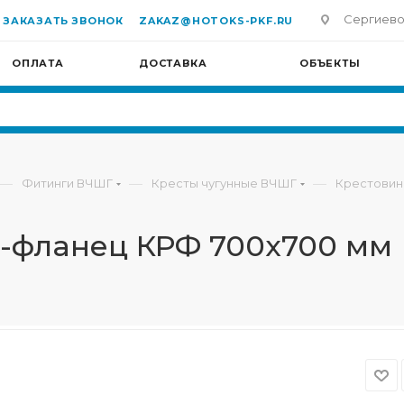
Сергиево-П
ЗАКАЗАТЬ ЗВОНОК
ZAKAZ@HOTOKS-PKF.RU
ОПЛАТА
ДОСТАВКА
ОБЪЕКТЫ
—
—
—
Фитинги ВЧШГ
Кресты чугунные ВЧШГ
Крестовин
б-фланец КРФ 700х700 мм