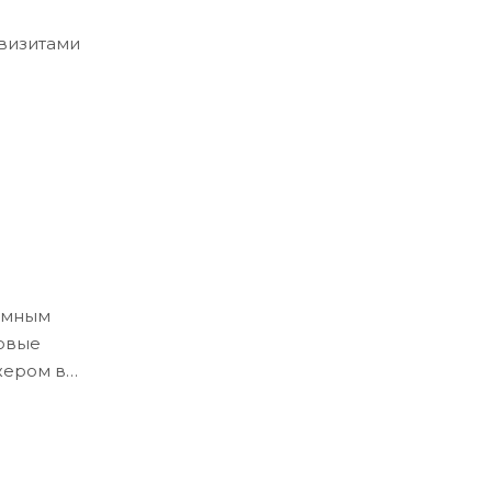
квизитами
ёмным
ловые
жером в