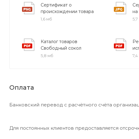
700х700 мм подходит для новых и модернизируем
Сертификат о
Се
происхождении товара
на
1,6 мб
5,7
Оформите заказ на чугунный крест КРФ 700х700 м
специалистов, актуальную цену и информацию о с
официальными документами к каждому изделию.
Каталог товаров
Ре
Свободный сокол
ис
5,8 мб
7,4
Оплата
Банковский перевод с расчётного счёта организац
Для постоянных клиентов предоставляется отсроч