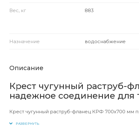
Вес, кг
883
Назначение
водоснабжение
Описание
Крест чугунный раструб-ф
надежное соединение для
Крест чугунный раструб-фланец КРФ 700х700 мм 
водоснабжения, канализации, а также сетей тепло
использованием комбинации раструбного и фланц
универсальность изделия и упрощает процесс уста