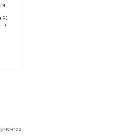
ия
 RJ
уна
кументов.