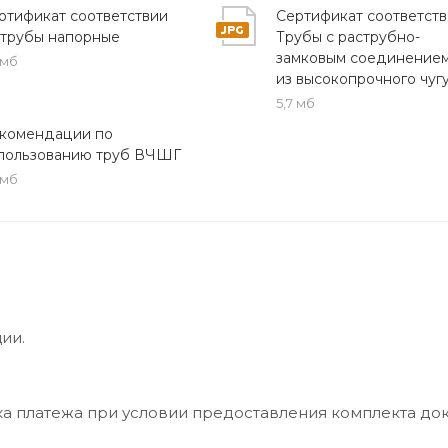
ых трубопроводных систем.
ртификат соответствии
Сертификат соответств
 трубы напорные
Трубы с раструбно-
замковым соединением
 мб
м в компании ПКФ Хотокс — получите консультацию
из высокопрочного чуг
роках доставки. Мы предлагаем прямую продажу с
5,7 мб
комендации по
пользованию труб ВЧШГ
 мб
ии.
ка платежа при условии предоставления комплекта до