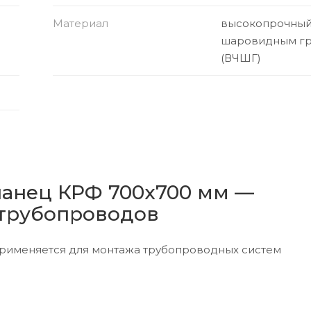
Материал
высокопрочный 
шаровидным г
(ВЧШГ)
ланец КРФ 700х700 мм —
 трубопроводов
применяется для монтажа трубопроводных систем
водоснабжения. Он позволяет соединять четыре трубы 
евого способов подсоединения, что увеличивает
новки.