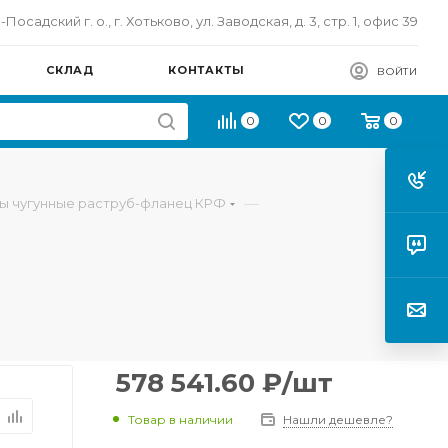
осадский г. о., г. Хотьково, ул. Заводская, д. 3, стр. 1, офис 39
СКЛАД
КОНТАКТЫ
ВОЙТИ
0
0
0
—
ы чугунные раструб-фланец КРФ
578 541.60
₽
/шт
Товар в наличии
Нашли дешевле?