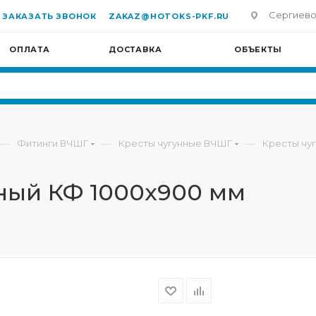
Сергиево-П
ЗАКАЗАТЬ ЗВОНОК
ZAKAZ@HOTOKS-PKF.RU
ОПЛАТА
ДОСТАВКА
ОБЪЕКТЫ
—
—
—
Фитинги ВЧШГ
Кресты чугунные ВЧШГ
Кресты чу
ный КФ 1000х900 мм