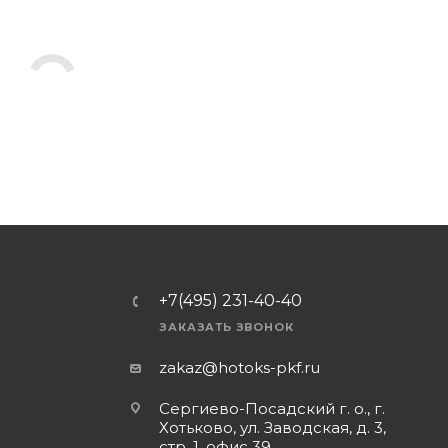
+7(495) 231-40-40
ЗАКАЗАТЬ ЗВОНОК
zakaz@hotoks-pkf.ru
Сергиево-Посадский г. о., г.
Хотьково, ул. Заводская, д. 3,
стр. 1, офис 39