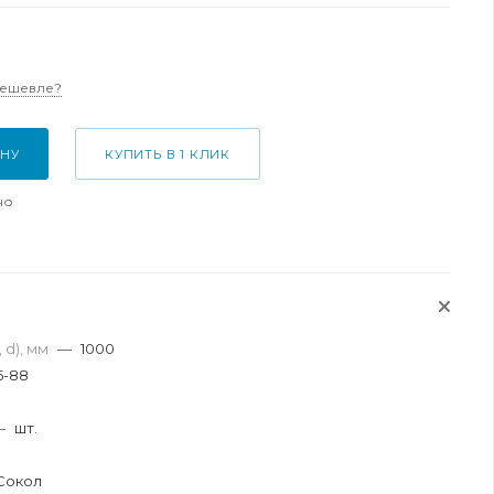
дешевле?
ИНУ
КУПИТЬ В 1 КЛИК
но
 d), мм
—
1000
5-88
я
—
шт.
Сокол