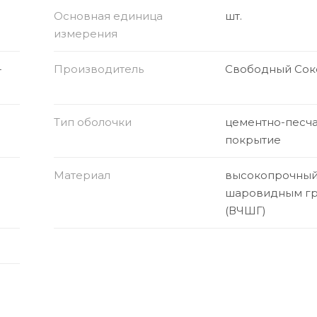
Основная единица
шт.
измерения
-
Производитель
Свободный Сок
Тип оболочки
цементно-песч
покрытие
Материал
высокопрочный 
шаровидным г
(ВЧШГ)