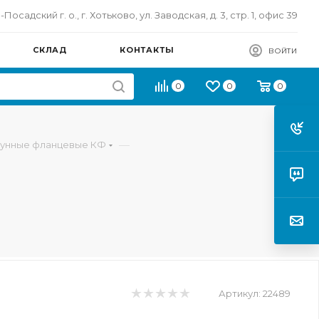
осадский г. о., г. Хотьково, ул. Заводская, д. 3, стр. 1, офис 39
СКЛАД
КОНТАКТЫ
ВОЙТИ
0
0
0
—
гунные фланцевые КФ
Артикул:
22489