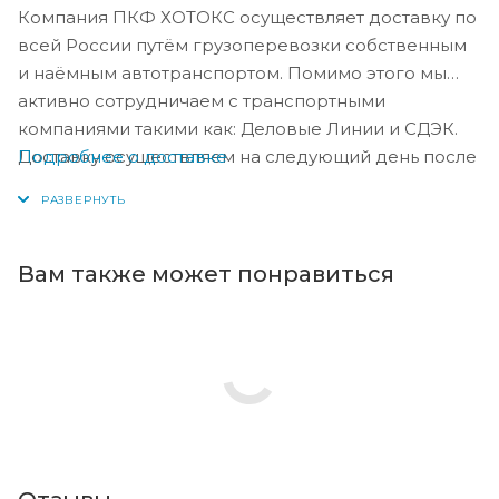
Компания ПКФ ХОТОКС осуществляет доставку по
всей России путём грузоперевозки собственным
и наёмным автотранспортом. Помимо этого мы
активно сотрудничаем с транспортными
компаниями такими как: Деловые Линии и СДЭК.
Подробнее о доставке
Доставку осуществляем на следующий день после
оплаты, либо по согласованию с менеджером в
день оплаты.
Вам также может понравиться