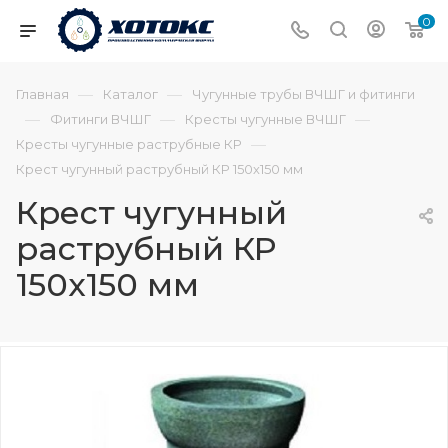
0
—
—
Главная
Каталог
Чугунные трубы ВЧШГ и фитинги
—
—
—
Фитинги ВЧШГ
Кресты чугунные ВЧШГ
—
Кресты чугунные раструбные КР
Крест чугунный раструбный КР 150х150 мм
Крест чугунный
раструбный КР
150х150 мм