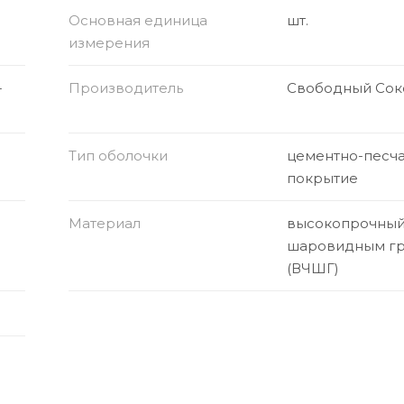
Основная единица
шт.
измерения
-
Производитель
Свободный Сок
Тип оболочки
цементно-песч
покрытие
Материал
высокопрочный 
шаровидным г
(ВЧШГ)