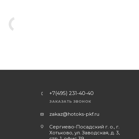
+7(495) 231-40-40
ЗАКАЗАТЬ ЗВОНОК
zakaz@hotoks-pkf.ru
Сергиево-Посадский г. о., г.
Хотьково, ул. Заводская, д. 3,
стр. 1, офис 39