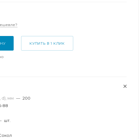
дешевле?
ИНУ
КУПИТЬ В 1 КЛИК
но
 d), мм
—
200
5-88
я
—
шт.
Сокол