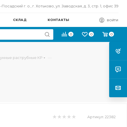
осадский г. о., г. Хотьково, ул. Заводская, д. 3, стр. 1, офис 39
СКЛАД
КОНТАКТЫ
ВОЙТИ
0
0
0
—
гунные раструбные КР
Артикул:
22382