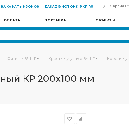
Сергиево-П
ЗАКАЗАТЬ ЗВОНОК
ZAKAZ@HOTOKS-PKF.RU
ОПЛАТА
ДОСТАВКА
ОБЪЕКТЫ
—
—
—
Фитинги ВЧШГ
Кресты чугунные ВЧШГ
Кресты чу
бный КР 200х100 мм