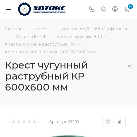
0
—
—
Главная
Каталог
Чугунные трубы ВЧШГ и фитинги
—
—
—
Фитинги ВЧШГ
Кресты чугунные ВЧШГ
—
Кресты чугунные раструбные КР
Крест чугунный раструбный КР 600х600 мм
Крест чугунный
раструбный КР
600х600 мм
Артикул:
22455