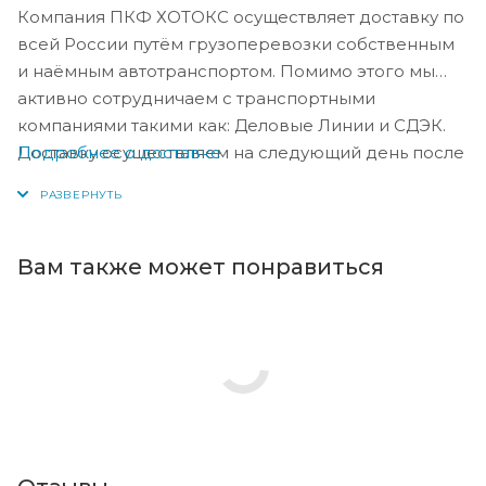
Компания ПКФ ХОТОКС осуществляет доставку по
всей России путём грузоперевозки собственным
и наёмным автотранспортом. Помимо этого мы
активно сотрудничаем с транспортными
компаниями такими как: Деловые Линии и СДЭК.
Подробнее о доставке
Доставку осуществляем на следующий день после
оплаты, либо по согласованию с менеджером в
день оплаты.
Вам также может понравиться