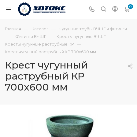
0
—
—
Главная
Каталог
Чугунные трубы ВЧШГ и фитинги
—
—
—
Фитинги ВЧШГ
Кресты чугунные ВЧШГ
—
Кресты чугунные раструбные КР
Крест чугунный раструбный КР 700х600 мм
Крест чугунный
раструбный КР
700х600 мм