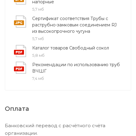
напорные
5,7 мб
Купить крест чугунный раструбный КР 900х800 мм
Сертификат соответствия Трубы с
вы можете в компании ПКФ Хотокс. Оформите
раструбно-замковым соединением RJ
заказ на сайте или свяжитесь с нашими
из высокопрочного чугуна
специалистами: мы поможем подобрать
5,7 мб
оптимальную комплектацию, рассчитаем цену и
Каталог товаров Свободный сокол
организуем быструю доставку в ваш регион.
5,8 мб
Рекомендации по использованию труб
ВЧШГ
7,4 мб
Оплата
Банковский перевод с расчётного счёта
организации.