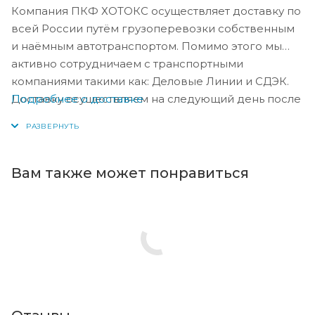
Компания ПКФ ХОТОКС осуществляет доставку по
всей России путём грузоперевозки собственным
и наёмным автотранспортом. Помимо этого мы
активно сотрудничаем с транспортными
компаниями такими как: Деловые Линии и СДЭК.
Подробнее о доставке
Доставку осуществляем на следующий день после
оплаты, либо по согласованию с менеджером в
день оплаты.
Вам также может понравиться