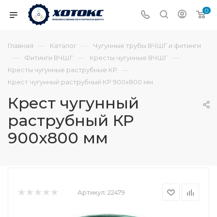
0
—
—
Главная
Каталог
Чугунные трубы ВЧШГ и фитинги
—
—
—
Фитинги ВЧШГ
Кресты чугунные ВЧШГ
—
Кресты чугунные раструбные КР
Крест чугунный раструбный КР 900х800 мм
Крест чугунный
раструбный КР
900х800 мм
Артикул:
22479