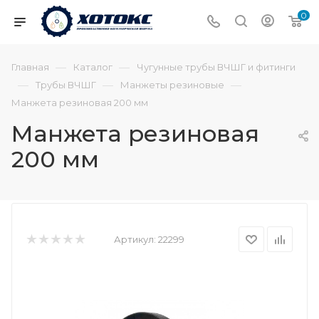
0
—
—
Главная
Каталог
Чугунные трубы ВЧШГ и фитинги
—
—
—
Трубы ВЧШГ
Манжеты резиновые
Манжета резиновая 200 мм
Манжета резиновая
200 мм
Артикул:
22299