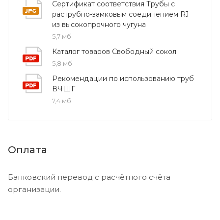
Сертификат соответствия Трубы с
раструбно-замковым соединением RJ
Компанией ПКФ Хотокс осуществляется продажа
из высокопрочного чугуна
только сертифицированной продукции
5,7 мб
собственного производства. Заказать манжету
Каталог товаров Свободный сокол
резиновую 200 мм можно с официальной
5,8 мб
гарантией качества и быстрой доставкой по всей
Рекомендации по использованию труб
России.
ВЧШГ
7,4 мб
Узнайте актуальную цену, получите подробную
консультацию и оформите заказ на манжеты —
свяжитесь с нашими специалистами удобным для
вас способом!
Оплата
Банковский перевод с расчётного счёта
организации.