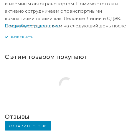
и наёмным автотранспортом. Помимо этого мы
активно сотрудничаем с транспортными
компаниями такими как: Деловые Линии и СДЭК.
Подробнее о доставке
Доставку осуществляем на следующий день после
оплаты, либо по согласованию с менеджером в
день оплаты.
С этим товаром покупают
Отзывы
ОСТАВИТЬ ОТЗЫВ