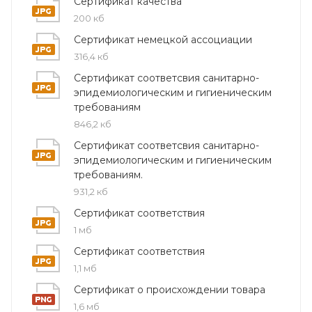
Сертификат качества
200 кб
Диаметр условного прохода: 150 мм
Сертификат немецкой ассоциации
Материал: высокопрочный чугун с шаровидным
316,4 кб
графитом (ВЧШГ)
Сертификат соответсвия санитарно-
Внутреннее покрытие: цементно-песчаное
эпидемиологическим и гигиеническим
требованиям
(ЦПП)
846,2 кб
Наружное покрытие: цинк + лак
Сертификат соответсвия санитарно-
Тип соединения: RJ (раструб)
эпидемиологическим и гигиеническим
требованиям.
Сфера применения: водоснабжение,
931,2 кб
канализация, ливневая система, промышленные
сети
Сертификат соответствия
1 мб
Соответствие: ГОСТ, технические условия (ТУ)
Сертификат соответствия
Полный комплект сопровождающей
1,1 мб
документации
Сертификат о происхождении товара
1,6 мб