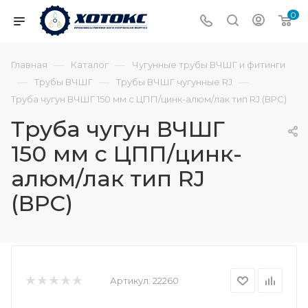
0
—
—
Главная
Каталог
Чугунные трубы ВЧШГ и фитинги
—
—
—
Трубы ВЧШГ
Трубы ВЧШГ чугунные RJ
Труба чугун ВЧШГ 150 мм с ЦПП/цинк-алюм/лак тип RJ (ВРС)
Труба чугун ВЧШГ
150 мм с ЦПП/цинк-
алюм/лак тип RJ
(ВРС)
Артикул:
22260