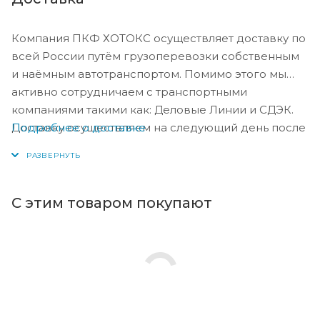
Компания ПКФ ХОТОКС осуществляет доставку по
всей России путём грузоперевозки собственным
и наёмным автотранспортом. Помимо этого мы
активно сотрудничаем с транспортными
компаниями такими как: Деловые Линии и СДЭК.
Подробнее о доставке
Доставку осуществляем на следующий день после
оплаты, либо по согласованию с менеджером в
день оплаты.
С этим товаром покупают