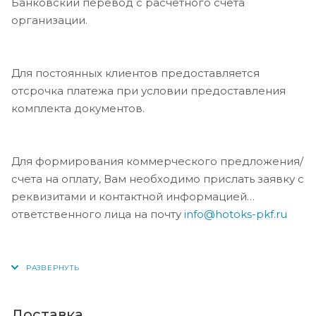
Банковский перевод с расчётного счёта
ЦПП/цинк/лак тип RJ
— оставьте запрос и
организации.
получите подробную консультацию по наличию,
условиям и оформлению. Специалисты помогут
подобрать оптимальное решение под ваш проект.
Для постоянных клиентов предоставляется
отсрочка платежа при условии предоставления
комплекта документов.
Для формирования коммерческого предложения/
счета на оплату, Вам необходимо прислать заявку с
реквизитами и контактной информацией
ответственного лица на почту
info@hotoks-pkf.ru
Доставка