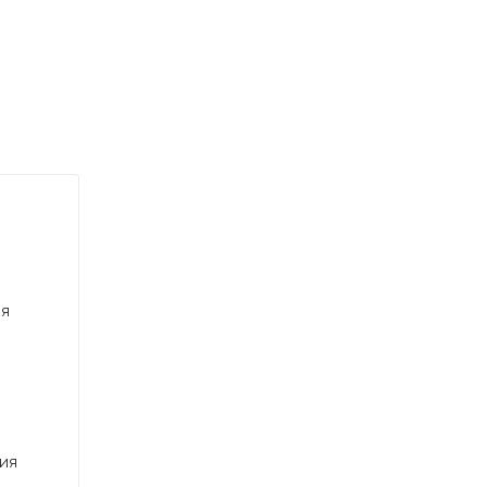
м
ает срок
ия
ия
ь