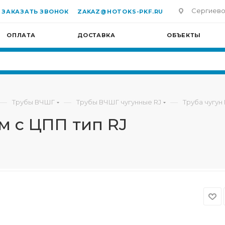
Сергиево-П
ЗАКАЗАТЬ ЗВОНОК
ZAKAZ@HOTOKS-PKF.RU
ОПЛАТА
ДОСТАВКА
ОБЪЕКТЫ
—
—
—
Трубы ВЧШГ
Трубы ВЧШГ чугунные RJ
Труба чугун
м с ЦПП тип RJ