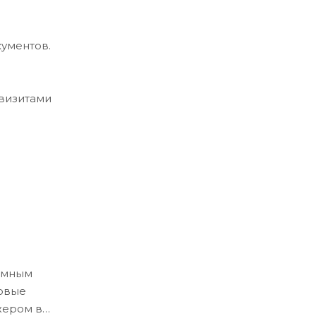
кументов.
квизитами
ёмным
ловые
жером в