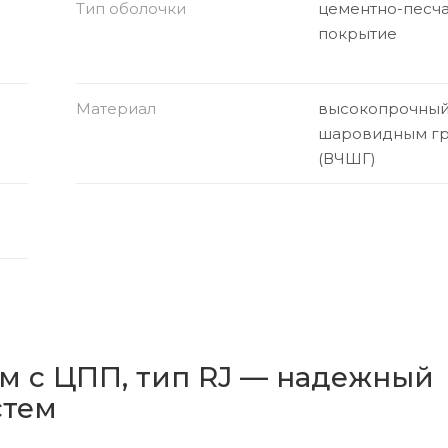
Тип оболочки
цементно-песч
покрытие
Материал
высокопрочный 
шаровидным г
(ВЧШГ)
м с ЦПП, тип RJ — надежный
стем