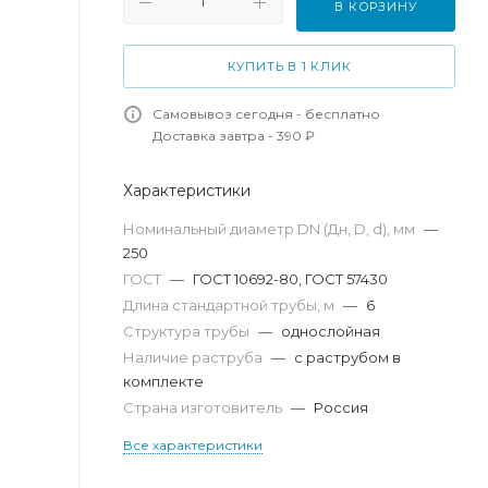
В КОРЗИНУ
КУПИТЬ В 1 КЛИК
Самовывоз сегодня - бесплатно
Доставка завтра - 390 ₽
Характеристики
Номинальный диаметр DN (Дн, D, d), мм
—
250
ГОСТ
—
ГОСТ 10692-80, ГОСТ 57430
Длина стандартной трубы, м
—
6
Структура трубы
—
однослойная
Наличие раструба
—
с раструбом в
комплекте
Страна изготовитель
—
Россия
Все характеристики