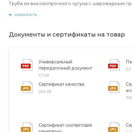
Труба из высокопрочного чугуна с шаровидным г
прокладки систем водоснабжения и канализации. 
цементно-песчаным покрытием (ЦПП), что обеспеч
службы.
Документы и сертификаты на товар
Основные характеристики:
Диаметр трубы — 250 мм;
Универсальный
Па
Материал изготовления — ВЧШГ (высокопрочный
передаточный документ
2,2
Покрытие — внутреннее цементно-песчаное (ЦП
1,7 мб
Сертификат качества
Се
Соединение — раструбное, тип RJ (резиновое уп
ас
200 кб
Соответствие ГОСТ 9583-2016 и ТУ производител
316
Полный комплект сопроводительной документа
Расчетный срок эксплуатации — более 50 лет.
Сертификат соответсвия
Се
санитарно-
Цементно-песчаное покрытие внутри трубы препят