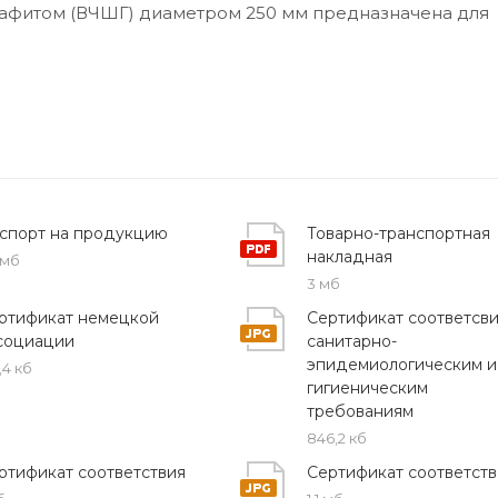
рафитом (ВЧШГ) диаметром 250 мм предназначена для
Изделие оборудовано раструбом (тип RJ) и внутренни
ивает дополнительную защиту от коррозии и увеличив
спорт на продукцию
Товарно-транспортная
 чугун);
накладная
 мб
П);
3 мб
ртификат немецкой
Сертификат соответсв
лотнение);
социации
санитарно-
я;
эпидемиологическим и
,4 кб
гигиеническим
ции;
требованиям
846,2 кб
ртификат соответствия
Сертификат соответств
ствует образованию отложений и снижает вероятност