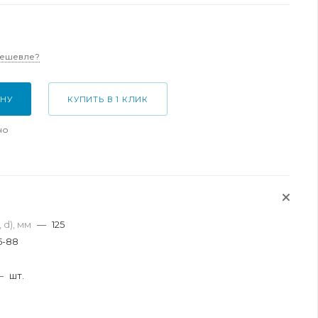
дешевле?
ИНУ
КУПИТЬ В 1 КЛИК
но
 d), мм
—
125
5-88
я
—
шт.