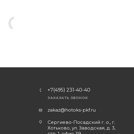
+7(495) 231-40-40
ЗАКАЗАТЬ ЗВОНОК
zakaz@hotoks-pkf.ru
Сергиево-Посадский г. о., г.
Хотьково, ул. Заводская, д. 3,
стр. 1, офис 39