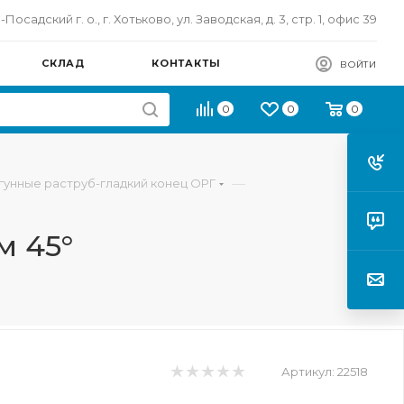
осадский г. о., г. Хотьково, ул. Заводская, д. 3, стр. 1, офис 39
СКЛАД
КОНТАКТЫ
ВОЙТИ
0
0
0
—
гунные раструб-гладкий конец ОРГ
м 45°
Артикул:
22518