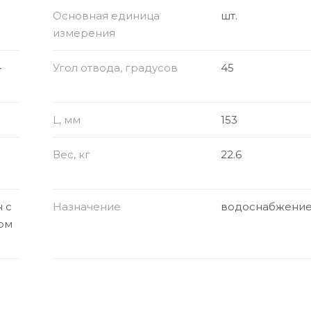
Основная единица
шт.
измерения
-
Угол отвода, градусов
45
L, мм
153
Вес, кг
22.6
 с
Назначение
водоснабжени
ом