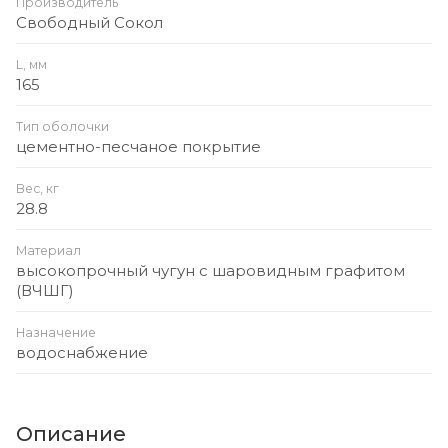
Производитель
Свободный Сокол
L, мм
165
Тип оболочки
цементно-песчаное покрытие
Вес, кг
28.8
Материал
высокопрочный чугун с шаровидным графитом
(ВЧШГ)
Назначение
водоснабжение
Описание