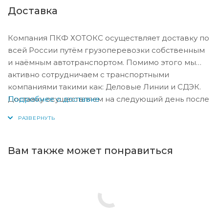
Доставка
Компания ПКФ ХОТОКС осуществляет доставку по
всей России путём грузоперевозки собственным
и наёмным автотранспортом. Помимо этого мы
активно сотрудничаем с транспортными
компаниями такими как: Деловые Линии и СДЭК.
Подробнее о доставке
Доставку осуществляем на следующий день после
оплаты, либо по согласованию с менеджером в
день оплаты.
Вам также может понравиться