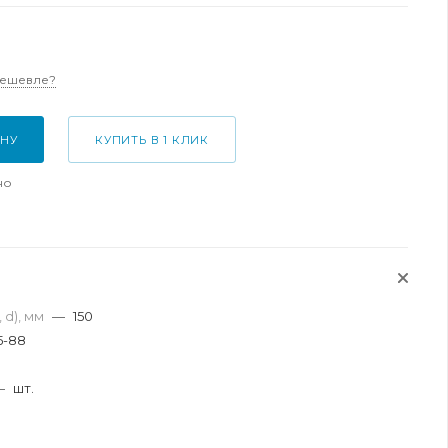
дешевле?
ИНУ
КУПИТЬ В 1 КЛИК
но
 d), мм
—
150
5-88
я
—
шт.