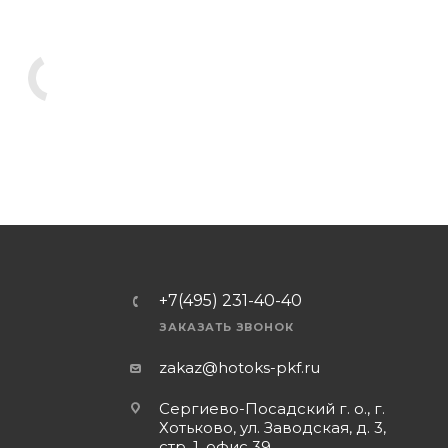
+7(495) 231-40-40
ЗАКАЗАТЬ ЗВОНОК
zakaz@hotoks-pkf.ru
Сергиево-Посадский г. о., г.
Хотьково, ул. Заводская, д. 3,
стр. 1, офис 39