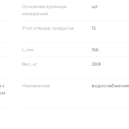
Основная единица
шт.
измерения
-
Угол отвода, градусов
15
L, мм
166
Вес, кг
28.8
 с
Назначение
водоснабжени
ом