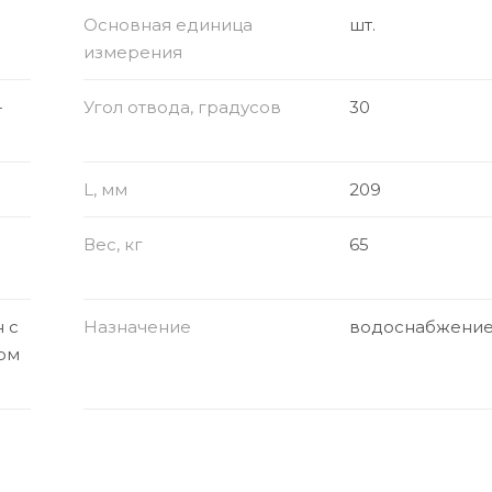
Основная единица
шт.
измерения
-
Угол отвода, градусов
30
L, мм
209
Вес, кг
65
 с
Назначение
водоснабжени
ом