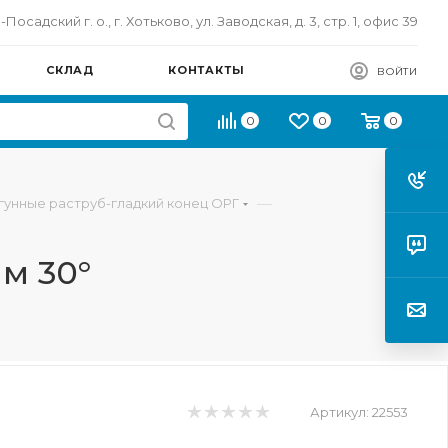
осадский г. о., г. Хотьково, ул. Заводская, д. 3, стр. 1, офис 39
СКЛАД
КОНТАКТЫ
ВОЙТИ
0
0
0
—
гунные раструб-гладкий конец ОРГ
м 30°
Артикул:
22553