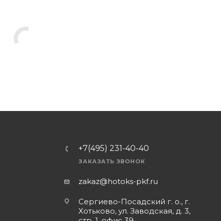
+7(495) 231-40-40
ЗАКАЗАТЬ ЗВОНОК
zakaz@hotoks-pkf.ru
Сергиево-Посадский г. о., г.
Хотьково, ул. Заводская, д. 3,
стр. 1, офис 39