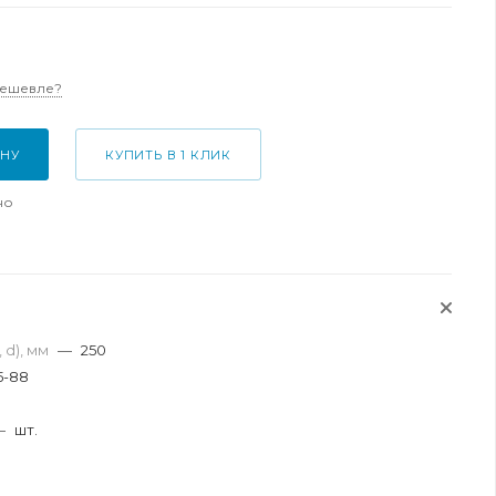
дешевле?
ИНУ
КУПИТЬ В 1 КЛИК
но
 d), мм
—
250
5-88
я
—
шт.