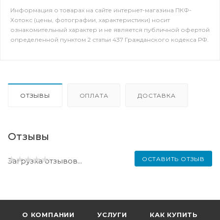
Информация о товарах на сайте интернет-магазина ПКФ-
Хотокс (цены, фотографии, характеристики) носит
ознакомительный характер и не является публичной офертой
определенной пунктом 2 статьи 437 Гражданского кодекса РФ.
ОТЗЫВЫ
ОПЛАТА
ДОСТАВКА
Отзывы
ОСТАВИТЬ ОТЗЫВ
Загрузка отзывов...
О КОМПАНИИ
УСЛУГИ
КАК КУПИТЬ