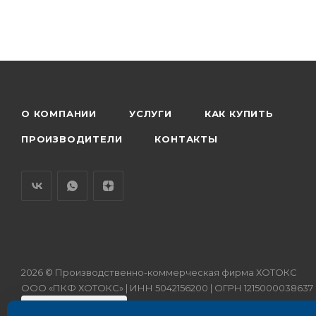
О КОМПАНИИ
УСЛУГИ
КАК КУПИТЬ
ПРОИЗВОДИТЕЛИ
КОНТАКТЫ
2026 © Производственно-коммерческая фирма ХОТОКС
ООО «ПКФ ХОТОКС» | ИНН 5042156200 | ОГРН 1215000038637