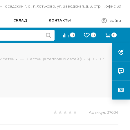
осадский г. о., г. Хотьково, ул. Заводская, д. 3, стр. 1, офис 39
СКЛАД
КОНТАКТЫ
ВОЙТИ
0
0
0
—
х сетей
Лестница тепловых сетей (Л-16) ТС-10.7
Артикул:
37604