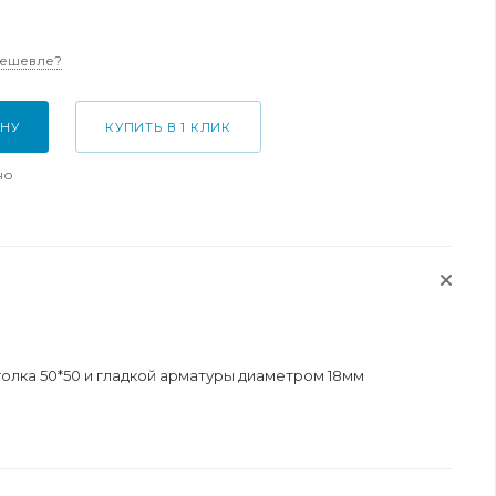
дешевле?
ИНУ
КУПИТЬ В 1 КЛИК
но
голка 50*50 и гладкой арматуры диаметром 18мм